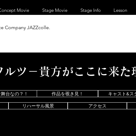
Concept Movie
Stage Movie
Stage Info
Lesson
e Company JAZZcolle.
ワルツ－貴方がここに来た
な舞台なの？！
作品を覗き見！
キャスト&ス
リハーサル風景
アクセス