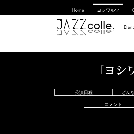
Home
ヨシワルツ
Danc
「ヨシ
公演日程
どん
コメント