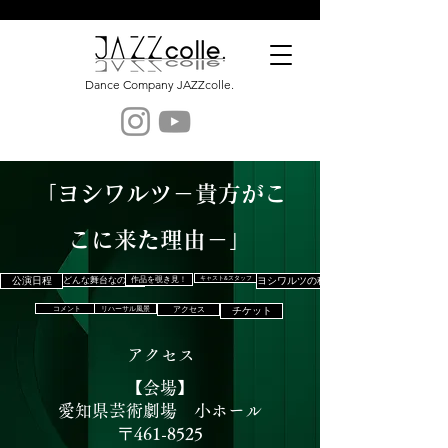
Dance Company JAZZcolle.
「ヨシワルツ－貴方がこ
こに来た理由－」
どんな舞台なの？！
公演日程
作品を覗き見！
キャスト&スタッフ
ヨシワルツの種
コメント
リハーサル風景
アクセス
チケット
アクセス
【会場​】
​愛知県芸術劇場 小ホール​
〒461-8525