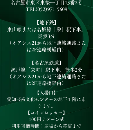
名古屋市東区東桜一丁目13番2号
TEL(052)971-5609
【地下鉄】
東山線または名城線「栄」駅下車、
徒歩3分
（オアシス21から地下連絡通路また
は2F連絡橋経由）
【名古屋鉄道】
瀬戸線「栄町」駅下車、徒歩2分
（オアシス21から地下連絡通路また
は2F連絡橋経由）
【入場口】
愛知芸術文化センターの地下１階にあ
ります。
【コインロッカー】
100円リターン式
利用可能時間：開場から終演まで